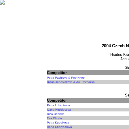
2004 Czech N
Hradec Krá
Janua
S
Competitor
Petra Pachlova & Petr Knoth
Diana Janostakova & Jiri Prochazka
Se
Competitor
Petra Lukacikova
Ivana Hudziecova
Dina Babicka
Eva Chuda
Petra Kubelkova
Hana Charyparova