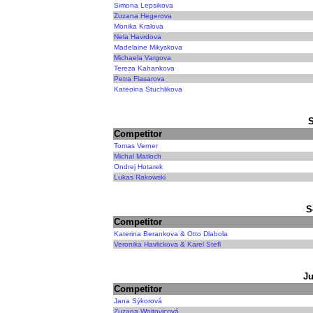
Simona Lepsikova
Zuzana Hegerova
Monika Kralova
Nela Havrdova
Madelaine Mikyskova
Michaela Vargova
Tereza Kahankova
Petra Flasarova
Kateoina Stuchlikova
Competitor
Tomas Verner
Michal Matloch
Ondrej Hotarek
Lukas Rakowski
S
Competitor
Katerina Berankova & Otto Dlabola
Veronika Havlickova & Karel Stefl
Ju
Competitor
Jana Sýkorová
Zuzana Wojtovicová