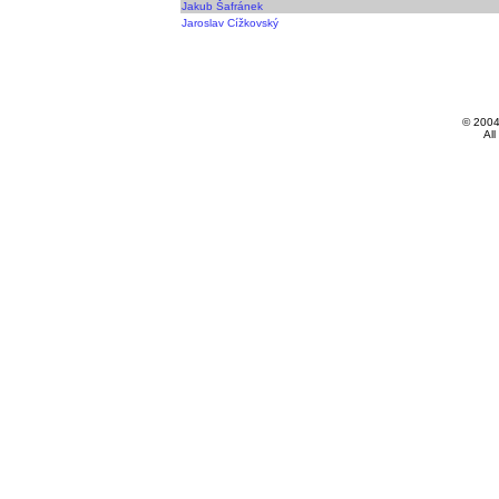
Jakub Šafránek
Jaroslav Cížkovský
© 200
All