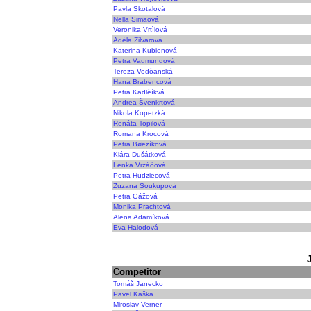
Pavla Skotalová
Nella Simaová
Veronika Vrtìlová
Adéla Zilvarová
Katerina Kubienová
Petra Vaumundová
Tereza Vodòanská
Hana Brabencová
Petra Kadlèíkvá
Andrea Švenkrtová
Nikola Kopetzká
Renáta Topilová
Romana Krocová
Petra Bøezíková
Klára Dušátková
Lenka Vrzáòová
Petra Hudziecová
Zuzana Soukupová
Petra Gážová
Monika Prachtová
Alena Adamíková
Eva Halodová
Competitor
Tomáš Janecko
Pavel Kaška
Miroslav Verner