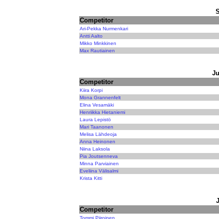
Competitor
Ari-Pekka Nurmenkari
Antti Aalto
Mikko Minkkinen
Max Rautiainen
Ju
Competitor
Kiira Korpi
Mona Grannenfelt
Elina Vesamäki
Henriikka Hietaniemi
Laura Lepistö
Mari Taanonen
Melisa Lähdeoja
Anna Heinonen
Niina Laksola
Pia Joutsenneva
Minna Parviainen
Eveliina Välisalmi
Krista Kitti
Competitor
Tommi Piiroinen