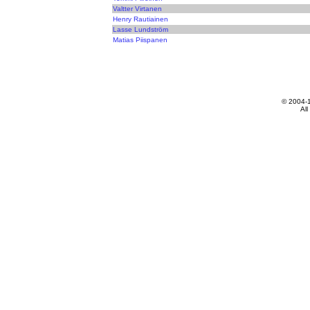
Valtter Virtanen
Henry Rautiainen
Lasse Lundström
Matias Piispanen
© 2004-
All