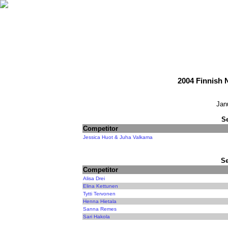
2004 Finnish 
Jan
S
Competitor
Jessica Huot & Juha Valkama
Se
Competitor
Alisa Drei
Elina Kettunen
Tytti Tervonen
Henna Hietala
Sanna Remes
Sari Hakola