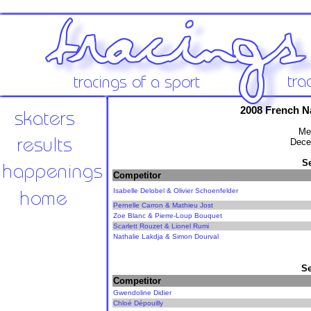
2008 French N
Me
Dece
S
Competitor
Isabelle Delobel & Olivier Schoenfelder
Pernelle Carron & Mathieu Jost
Zoe Blanc & Pierre-Loup Bouquet
Scarlett Rouzet & Lionel Rumi
Nathalie Lakdja & Simon Dourval
Se
Competitor
Gwendoline Didier
Chloé Dépouilly