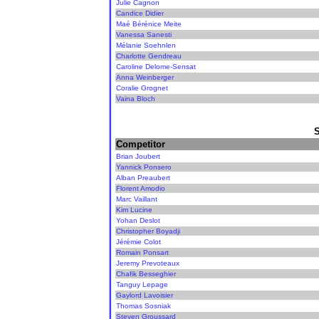
Julie Cagnon
Candice Didier
Maé Bérénice Meite
Vanessa Sanesti
Mélanie Soehnlen
Charlotte Gendreau
Caroline Delome-Sensat
Anna Weinberger
Coralie Grognet
Vaina Bloch
Competitor
Brian Joubert
Yannick Ponsero
Alban Preaubert
Florent Amodio
Marc Vaillant
Kim Lucine
Yohan Deslot
Christopher Boyadji
Jérémie Colot
Romain Ponsart
Jeremy Prevoteaux
Chafik Besseghier
Tanguy Lepage
Gaylord Lavoisier
Thomas Sosniak
Steven Groussard