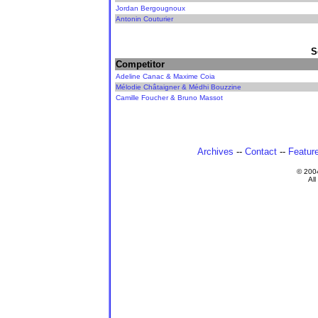
Jordan Bergougnoux
Antonin Couturier
S
Competitor
Adeline Canac & Maxime Coia
Mélodie Châtaigner & Médhi Bouzzine
Camille Foucher & Bruno Massot
Archives
--
Contact
--
Featur
© 200
All