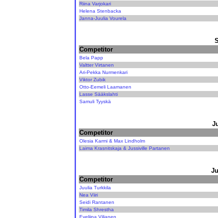
Riina Varjokari
Helena Stenbacka
Janna-Juulia Vourela
Competitor
Bela Papp
Valtter Virtanen
Ari-Pekka Nurmenkari
Viktor Zubik
Otto-Eemeli Laamanen
Lasse Sääkslahti
Samuli Tyyskä
J
Competitor
Olesia Karmi & Max Lindholm
Laima Krasnitskaja & Jussiville Partanen
Ju
Competitor
Juulia Turkkila
Nea Viiri
Seidi Rantanen
Timila Shrestha
Eveliina Viljanen