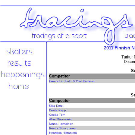
2011 Finnish 
Turku, 
Decem
S
Competitor
Henna Lindholm & Ossi Kanervo
Se
Competitor
Kiira Korpi
Beata Papp
Cecilia Törn
Alisa Mikonsaari
Minna Parviainen
Reetta Romppanen
Henriikka Hietaniemi