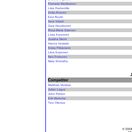
Piamaria Martikainen
Liisa Ihamuotila
Sofia Ahanen
Eevi Ruutti
Sera Väistö
Sara Huuskonen
Rosa-Maria Salonen
Lotta Karvonen
Justiina Niemi
Hanna Uusitalo
Krista Pitkäniemi
Liina Koponen
Nea Puttonen
Mala Shrestha
Competitor
Matthias Versluis
Julian Lagus
Juho Pirinen
Erik Martoma
Tino Olenius
© 200