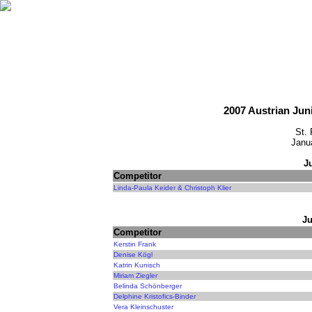
2007 Austrian Jun
St. 
Janu
J
Competitor
Linda-Paula Keider & Christoph Klier
Ju
Competitor
Kerstin Frank
Denise Kögl
Katrin Kunisch
Miriam Ziegler
Belinda Schönberger
Delphine Kristofics-Binder
Vera Kleinschuster