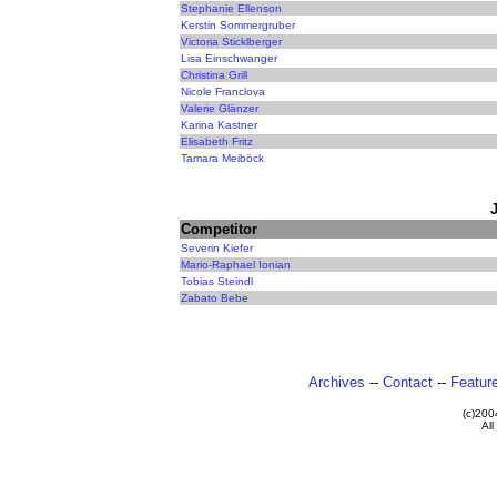
Stephanie Ellenson
Kerstin Sommergruber
Victoria Sticklberger
Lisa Einschwanger
Christina Grill
Nicole Franclova
Valerie Glänzer
Karina Kastner
Elisabeth Fritz
Tamara Meiböck
Competitor
Severin Kiefer
Mario-Raphael Ionian
Tobias Steindl
Zabato Bebe
Archives
--
Contact
--
Featur
(c)20
All