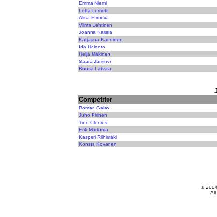
Emma Niemi
Lotta Lemetti
Alisa Efimova
Vilma Lehtinen
Joanna Kallela
Katjaana Kanninen
Ida Helanto
Heljä Mäkinen
Saara Järvinen
Roosa Latvala
Competitor
Roman Galay
Juho Pirinen
Tino Olenius
Erik Martoma
Kasperi Riihimäki
Konsta Kovanen
© 200
All