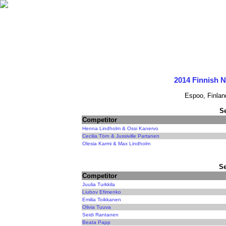
2014 Finnish 
Espoo, Finlan
S
Competitor
Henna Lindholm & Ossi Kanervo
Cecilia Törn & Jussiville Partanen
Olesia Karmi & Max Lindholm
Se
Competitor
Juulia Turkkila
Liubov Efimenko
Emilia Toikkanen
Olivia Tuuva
Seidi Rantanen
Beata Papp