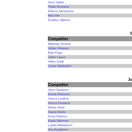
Sera Väistö
Timila Shrestha
Helena Stenbacka
Nea Viiri
Eveliina Viljanen
Competitor
Matthias Versluis
Valtter Virtanen
Bela Papp
Julian Lagus
Viktor Zubik
Lasse Sääkslahti
Ju
Competitor
Jenni Saarinen
Emma Peltonen
Viveca Lindfors
Hanna Kiviniemi
Nelma Hede
Saara Astola
Anna Smirnov
Kaisa Ukkonen
Lyydia Määttänen
Jea Hyryläinen