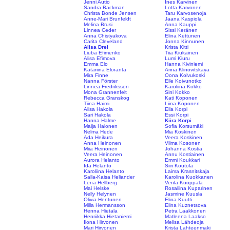
Jenni Autio
Ines Karvinen
Sandra Backman
Lotta Karvonen
Christa Bonde Jensen
Taru Karvosenoja
Anne-Mari Brunfeldt
Jaana Kaspiola
Melina Brusi
Anna Kauppi
Linnea Ceder
Sissi Keränen
Anna Chistyakova
Elina Kettunen
Carita Cleveland
Jonna Kinnunen
Alisa Drei
Krista Kitti
Liuba Efimenko
Tiia Kiukainen
Alisa Efimova
Lumi Kiuru
Emma Elo
Hanna Kiviniemi
Katariina Eloranta
Arina Klinovitskaya
Mira Finne
Oona Koivukoski
Nanna Förster
Elle Koivunotko
Linnea Fredriksson
Karoliina Kokko
Mona Grannenfelt
Sini Kokko
Rebecca Granskog
Kati Koponen
Tiina Haimi
Liina Koponen
Alisa Hakola
Ella Korpi
Sari Hakola
Essi Korpi
Hanna Halme
Kiira Korpi
Maija Halonen
Sofia Korsumäki
Nelma Hede
Mia Koskinen
Ada Heikura
Veera Koskinen
Anna Heinonen
Vilma Kosonen
Miia Heinonen
Johanna Kostia
Veera Heinonen
Annu Kostiainen
Aurora Helanto
Emmi Koukkari
Ida Helanto
Siiri Koutola
Karoliina Helanto
Laima Krasnitskaja
Salla-Kaisa Heliander
Karolina Kuokkanen
Lena Hellberg
Venla Kuoppala
Mai Helske
Rosaliina Kuparinen
Nelly Helynen
Jasmine Kuusla
Olivia Hentunen
Elina Kuutti
Milla Hermansson
Elina Kuznetsova
Henna Hietala
Petra Laakkonen
Henriikka Hietaniemi
Matleena Laakso
Ilona Hirvonen
Melisa Lähdeoja
Mari Hirvonen
Krista Lahteenmaki