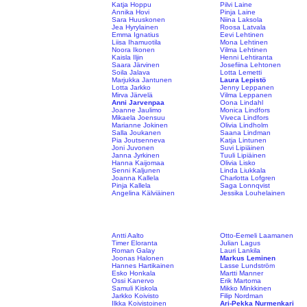
Katja Hoppu
Pilvi Laine
Annika Hovi
Pinja Laine
Sara Huuskonen
Niina Laksola
Jea Hyrylainen
Roosa Latvala
Emma Ignatius
Eevi Lehtinen
Liisa Ihamuotila
Mona Lehtinen
Noora Ikonen
Vilma Lehtinen
Kaisla Iljin
Henni Lehtiranta
Saara Järvinen
Josefiina Lehtonen
Soila Jalava
Lotta Lemetti
Marjukka Jantunen
Laura Lepistö
Lotta Jarkko
Jenny Leppanen
Mirva Järvelä
Vilma Leppanen
Anni Jarvenpaa
Oona Lindahl
Joanne Jaulimo
Monica Lindfors
Mikaela Joensuu
Viveca Lindfors
Marianne Jokinen
Olivia Lindholm
Salla Joukanen
Saana Lindman
Pia Joutsenneva
Katja Lintunen
Joni Juvonen
Suvi Lipiäinen
Janna Jyrkinen
Tuuli Lipiäinen
Hanna Kaijomaa
Olivia Lisko
Senni Kaljunen
Linda Liukkala
Joanna Kallela
Charlotta Lofgren
Pinja Kallela
Saga Lonnqvist
Angelina Kälviäinen
Jessika Louhelainen
Antti Aalto
Otto-Eemeli Laamanen
Timer Eloranta
Julian Lagus
Roman Galay
Lauri Lankila
Joonas Halonen
Markus Leminen
Hannes Hartikainen
Lasse Lundström
Esko Honkala
Martti Manner
Ossi Kanervo
Erik Martoma
Samuli Kiskola
Mikko Minkkinen
Jarkko Koivisto
Filip Nordman
Ilkka Koivistoinen
Ari-Pekka Nurmenkari